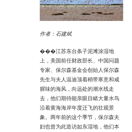
作者：石建斌
�
��江苏东台条子泥滩涂湿地
上，美国前任财政部长、中国问题
专家、保尔森基金会创始人保尔森
先生与夫人温迪顶着稍带寒意和咸
腥味的海风，向远处的潮水线走
去，他们期待能亲眼目睹大量水鸟
沿着黄海海岸年度迁飞的壮观景
象。两年前的这个季节，保尔森夫
妇也曾为此造访如东湿地，他们本