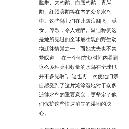
塍鹬、大杓鹬、白腰杓鹬、青脚
鹬、红颈滨鹬等在内的众多水鸟
中。这些鸟儿们在此随浪翻飞、觅
食、停歇，令人迷醉。温迪称赞这
是她所见过的全球最壮观的野生动
物迁徙情景之一，而她丈夫也不禁
赞叹道，“在一个地方短时间内看到
这么多种类和数量的水鸟在全球也
并不多见啊”。这也再一次使他们亲
自感受到了这片滩涂湿地对于众多
迁徙水鸟的重要意义，更坚定了他
们保护这些快速消失的湿地的决
心。