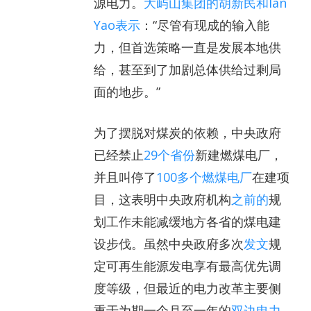
源电力。
大屿山集团的胡新民和Ian
Yao表示
：“尽管有现成的输入能
力，但首选策略一直是发展本地供
给，甚至到了加剧总体供给过剩局
面的地步。”
为了摆脱对煤炭的依赖，中央政府
已经禁止
29个省份
新建燃煤电厂，
并且叫停了
100多个燃煤电厂
在建项
目，这表明中央政府机构
之前的
规
划工作未能减缓地方各省的煤电建
设步伐。虽然中央政府多次
发
文
规
定可再生能源发电享有最高优先调
度等级，但最近的电力改革主要侧
重于为期一个月至一年的
双边电力